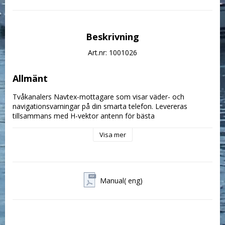
Beskrivning
Art.nr: 1001026
Allmänt
Tvåkanalers Navtex-mottagare som visar väder- och
navigationsvarningar på din smarta telefon. Levereras
tillsammans med H-vektor antenn för bästa
mottagningsförhållande.
Visa mer
I priset ingår
Kontrollenheten Navtex BT-3
H-vektor antenn med 7 meters kabel.
Manual( eng)
Spänningskabel
Teknisk data
Matningsspänning: 12VDC