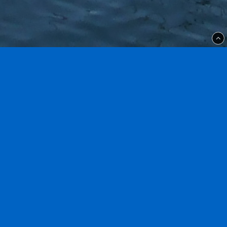
Marinwebben
Hälleflundregatan 12
426 58 V Frölunda
kundtjanst@marinwebben.se
031-3204260
Villkor-information-GDPR