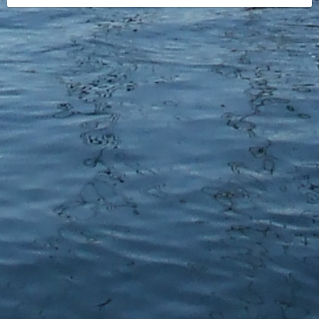
Strömförbrukning: 27 mA
518 och 490kHz mottagare
App för Androidoch Apple (Nasa Nav Tex BT LE)
finns att ladda ned på Google Play eller App-
store
App för Apple är under utveckling