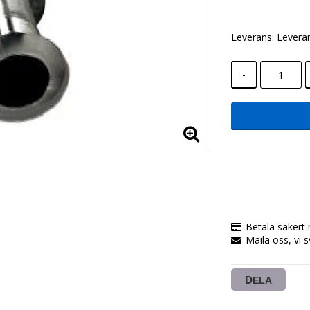
Leverans:
Leveran
-
Betala säkert 
Maila oss, vi 
DELA