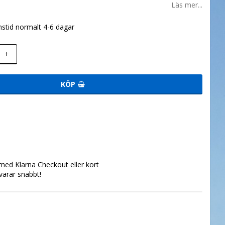
Läs mer...
stid normalt 4-6 dagar
+
KÖP
med Klarna Checkout eller kort
svarar snabbt!