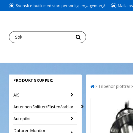
Svensk e-butik med stort personligt engagemang!
Maila os
PRODUKTGRUPPER:
Tillbehör plottrar
AIS
Antenner/Splitter/Fästen/kablar
Autopilot
Datorer-Monitor-