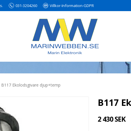
s.
031-3204260
Villkor-Information-GDPR
B117 Ekolodsgivare djup+temp
B117 E
2 430 SEK