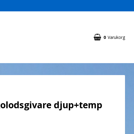
0
Varukorg
kolodsgivare djup+temp