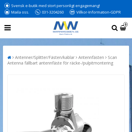
Svensk e-butik med stort personligt engagemang!
Maila oss.
031-3204260
Villkor-Information-GDPR
0
Antenner/Splitter/Fästen/kablar
Antennfästen
Scan
Antenna fällbart antennfäste för räcke-/pulpitmontering